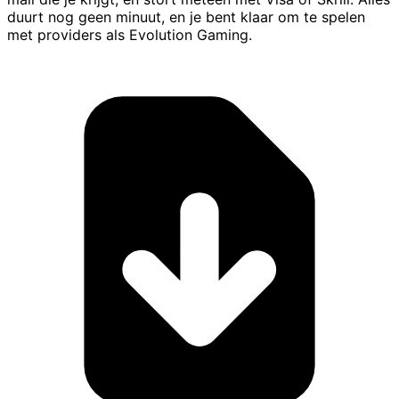
duurt nog geen minuut, en je bent klaar om te spelen
met providers als Evolution Gaming.