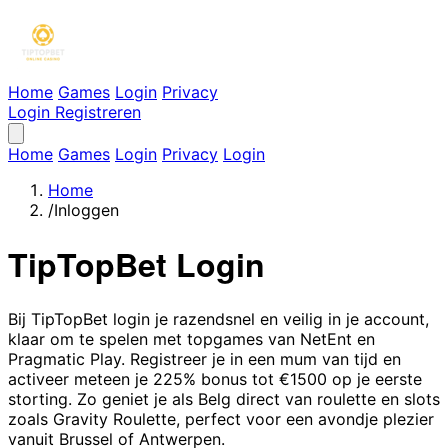
Home
Games
Login
Privacy
Login
Registreren
Home
Games
Login
Privacy
Login
Home
/
Inloggen
TipTopBet Login
Bij TipTopBet login je razendsnel en veilig in je account,
klaar om te spelen met topgames van NetEnt en
Pragmatic Play. Registreer je in een mum van tijd en
activeer meteen je 225% bonus tot €1500 op je eerste
storting. Zo geniet je als Belg direct van roulette en slots
zoals Gravity Roulette, perfect voor een avondje plezier
vanuit Brussel of Antwerpen.