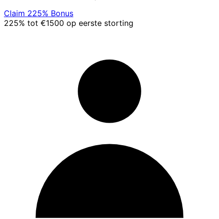
Claim 225% Bonus
225% tot €1500 op eerste storting