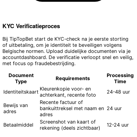
KYC Verificatieproces
Bij TipTopBet start de KYC-check na je eerste storting
of uitbetaling, om je identiteit te beveiligen volgens
Belgische normen. Upload duidelijke documenten via je
accountdashboard. De verificatie verloopt snel en veilig,
met focus op fraudebestrijding.
Document
Processing
Requirements
Type
Time
Kleurenkopie voor- en
Identiteitskaart
24-48 uur
achterkant, recente foto
Recente factuur of
Bewijs van
bankuittreksel met naam en
24 uur
adres
adres
Screenshot van kaart of
Betaalmiddel
12-24 uur
rekening (deels zichtbaar)