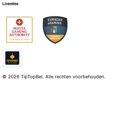
Licenties
© 2026 TipTopBet. Alle rechten voorbehouden.
Gokken kan verslavend zijn. Speel verantwoord. Alleen
voor spelers van 18 jaar en ouder. TipTopBet bevordert
verantwoord gokken en biedt tools voor zelfuitsluiting
en limietinstellingen. Neem contact op met
ondersteuning voor hulp bij gokproblemen.