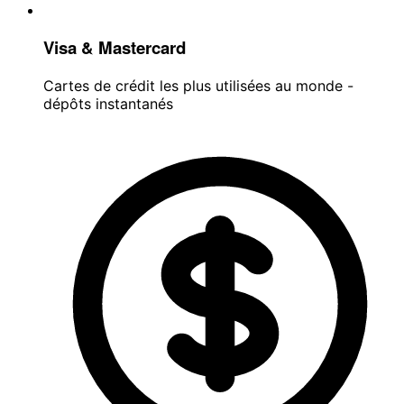
Visa & Mastercard
Cartes de crédit les plus utilisées au monde -
dépôts instantanés