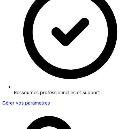
Ressources professionnelles et support
Gérer vos paramètres