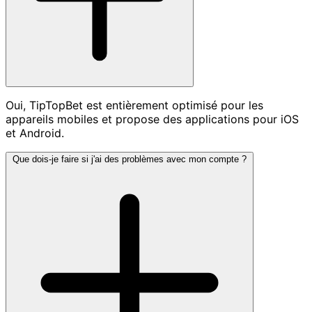
Oui, TipTopBet est entièrement optimisé pour les
appareils mobiles et propose des applications pour iOS
et Android.
Que dois-je faire si j'ai des problèmes avec mon compte ?