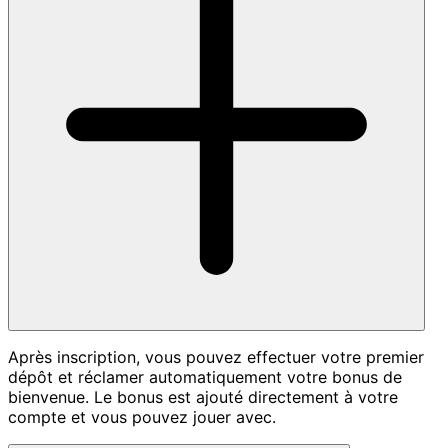
Après inscription, vous pouvez effectuer votre premier
dépôt et réclamer automatiquement votre bonus de
bienvenue. Le bonus est ajouté directement à votre
compte et vous pouvez jouer avec.