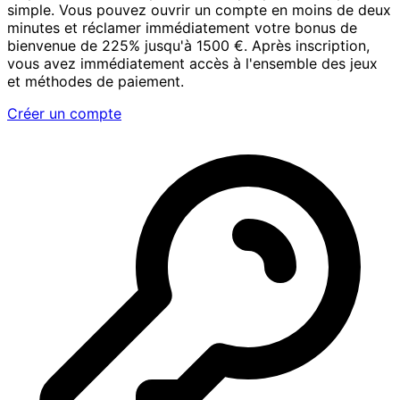
simple. Vous pouvez ouvrir un compte en moins de deux
minutes et réclamer immédiatement votre bonus de
bienvenue de 225% jusqu'à 1500 €. Après inscription,
vous avez immédiatement accès à l'ensemble des jeux
et méthodes de paiement.
Créer un compte