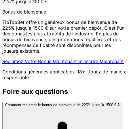
225% jusqu'à 1500 €
Bonus de bienvenue
TipTopBet offre un généreux bonus de bienvenue de
225% jusqu'à 1500 € sur votre premier dépôt. C'est l'un
des bonus les plus attractifs de l'industrie. En plus du
bonus de bienvenue, des promotions régulières et des
récompenses de fidélité sont disponibles pour les
joueurs existants.
Réclamez Votre Bonus Maintenant
S'inscrire Maintenant
Conditions générales applicables. 18+. Jouez de manière
responsable.
Foire aux questions
Comment réclamer le bonus de bienvenue de 225% jusqu'à 1500 € ?