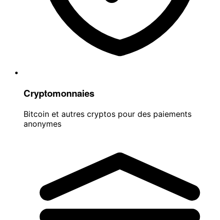
Cryptomonnaies
Bitcoin et autres cryptos pour des paiements
anonymes