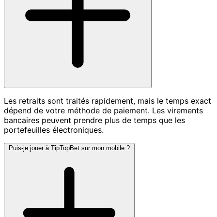
Les retraits sont traités rapidement, mais le temps exact
dépend de votre méthode de paiement. Les virements
bancaires peuvent prendre plus de temps que les
portefeuilles électroniques.
Puis-je jouer à TipTopBet sur mon mobile ?