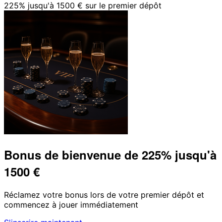
225% jusqu'à 1500 € sur le premier dépôt
Bonus de bienvenue de 225% jusqu'à
1500 €
Réclamez votre bonus lors de votre premier dépôt et
commencez à jouer immédiatement