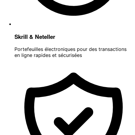
Skrill & Neteller
Portefeuilles électroniques pour des transactions
en ligne rapides et sécurisées