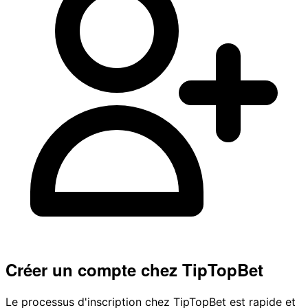
Créer un compte chez TipTopBet
Le processus d'inscription chez TipTopBet est rapide et