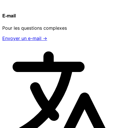
E-mail
Pour les questions complexes
Envoyer un e-mail →