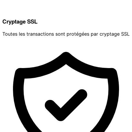
Cryptage SSL
Toutes les transactions sont protégées par cryptage SSL