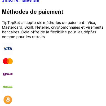
S'inscrire maintenant
Méthodes de paiement
TipTopBet accepte six méthodes de paiement : Visa,
Mastercard, Skrill, Neteller, cryptomonnaies et virements
bancaires. Cela offre de la flexibilité pour les dépôts
comme pour les retraits.