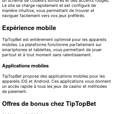
un schéma de couleurs sombres et des accents rouges.
Le site se charge rapidement et est configuré de
manière intuitive, vous permettant de trouver et
naviguer facilement vers vos jeux préférés.
Expérience mobile
TipTopBet est entièrement optimisé pour les appareils
mobiles. La plateforme fonctionne parfaitement sur
smartphones et tablettes, vous permettant de jouer
partout et à tout moment sans ralentissement.
Applications mobiles
TipTopBet propose des applications mobiles pour les
appareils iOS et Android. Ces applications vous donnent
un accès rapide à tous les jeux de casino et méthodes
de paiement.
Offres de bonus chez TipTopBet