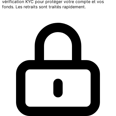
vérification KYC pour protéger votre compte et vos
fonds. Les retraits sont traités rapidement.